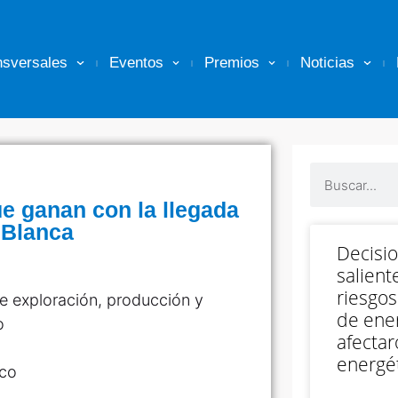
nsversales
Eventos
Premios
Noticias
ue ganan con la llegada
 Blanca
Decisi
salient
riesgos
e exploración, producción y
de ener
o
afectar
energét
.co