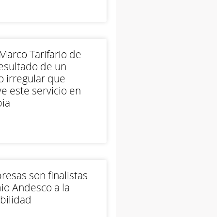
arco Tarifario de
esultado de un
 irregular que
e este servicio en
ia
esas son finalistas
io Andesco a la
bilidad