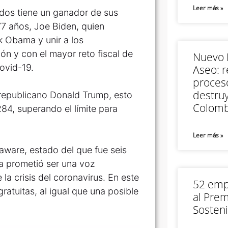
Leer más »
idos tiene un ganador de sus
77 años, Joe Biden, quien
k Obama y unir a los
n y con el mayor reto fiscal de
Nuevo M
ovid-19.
Aseo: r
proceso
destruy
al republicano Donald Trump, esto
Colomb
84, superando el límite para
Leer más »
aware, estado del que fue seis
a prometió ser una voz
la crisis del coronavirus. En este
52 empr
atuitas, al igual que una posible
al Prem
Sosteni