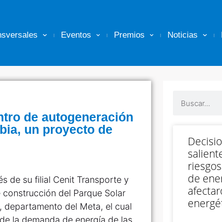
nsversales
Eventos
Premios
Noticias
ntro de autogeneración
bia, un proyecto de
Decisi
salient
riesgos
de ener
 de su filial Cenit Transporte y
afectar
e construcción del
Parque Solar
energét
a, departamento del Meta, el cual
 de la demanda de energía de las