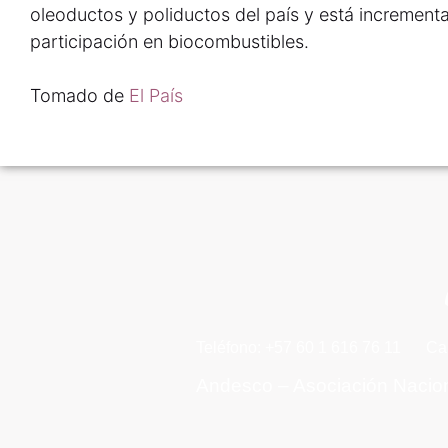
oleoductos y poliductos del país y está increment
participación en biocombustibles.
Tomado de
El País
Teléfono: +57 60 1 616 76 11
Ca
Andesco – Asociación Nacio