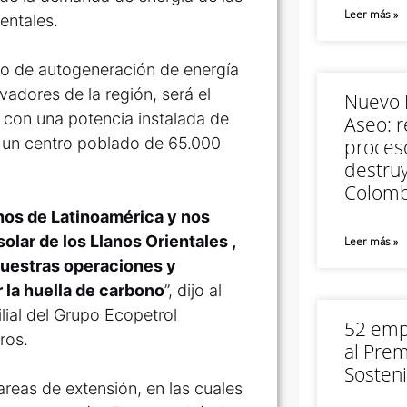
Leer más »
entales.
ro de autogeneración de energía
adores de la región, será el
Nuevo M
 con una potencia instalada de
Aseo: r
 un centro poblado de 65.000
proceso
destruy
Colomb
rnos de Latinoamérica y nos
olar de los Llanos Orientales ,
Leer más »
nuestras operaciones y
la huella de carbono
”, dijo al
lial del Grupo Ecopetrol
52 empr
ros.
al Prem
Sosteni
reas de extensión, en las cuales