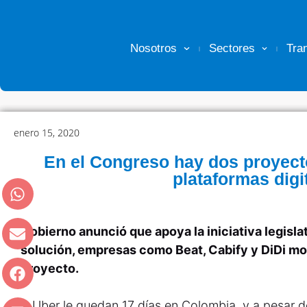
Nosotros
Sectores
Tra
enero 15, 2020
En el Congreso hay dos proyecto
plataformas digi
Gobierno anunció que apoya la iniciativa legisl
solución, empresas como Beat, Cabify y DiDi mo
proyecto.
A Uber le quedan 17 días en Colombia, y a pesar 