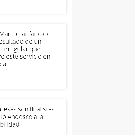
arco Tarifario de
esultado de un
 irregular que
e este servicio en
ia
esas son finalistas
io Andesco a la
bilidad