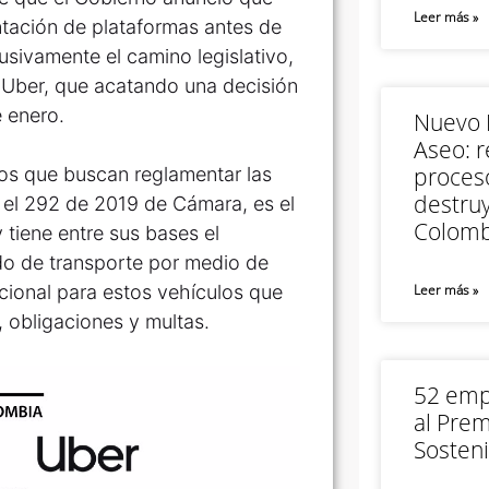
Leer más »
ntación de plataformas antes de
sivamente el camino legislativo,
ía Uber, que acatando una decisión
e enero.
Nuevo M
Aseo: r
proceso
s que buscan reglamentar las
destruy
 el 292 de 2019 de Cámara, es el
Colomb
 tiene entre sus bases el
ado de transporte por medio de
acional para estos vehículos que
Leer más »
 obligaciones y multas.
52 empr
al Prem
Sosteni