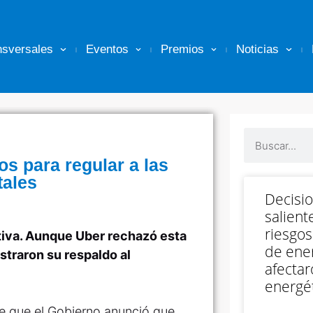
nsversales
Eventos
Premios
Noticias
s para regular a las
tales
Decisi
salient
riesgos
ativa. Aunque Uber rechazó esta
de ener
straron su respaldo al
afectar
energét
de que el Gobierno anunció que