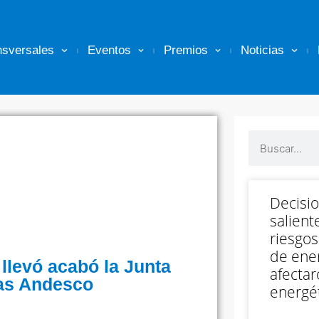
nsversales
Eventos
Premios
Noticias
Decisi
salient
riesgos
de ener
llevó acabó la Junta
afectar
ias Andesco
energét