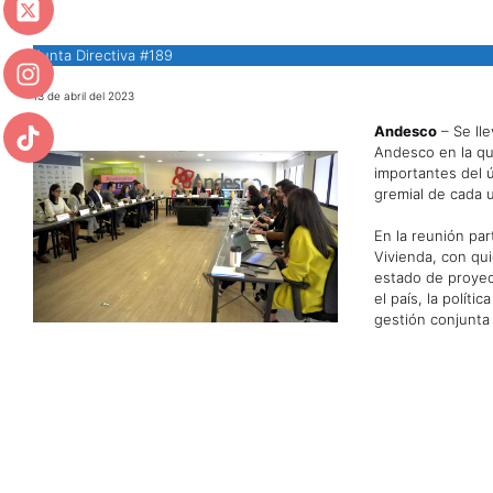
Junta Directiva #189
13 de abril del 2023
Andesco
– Se lle
Andesco en la qu
importantes del ú
gremial de cada 
En la reunión par
Vivienda, con qu
estado de proye
el país, la polít
gestión conjunta 