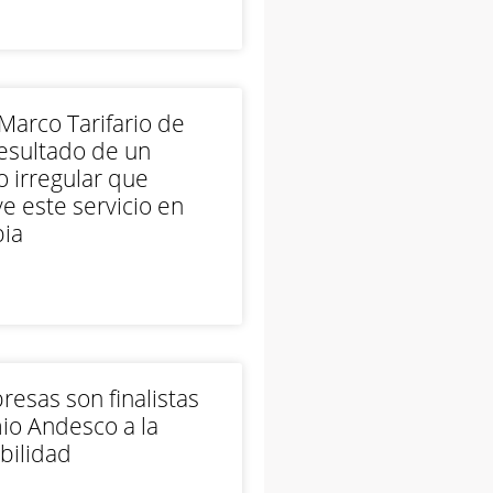
arco Tarifario de
esultado de un
 irregular que
e este servicio en
ia
esas son finalistas
io Andesco a la
bilidad