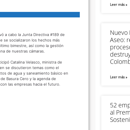
Leer más »
Nuevo M
vó a cabo la Junta Directiva #189 de
Aseo: r
e se socializaron los hechos más
proceso
ltimo bimestre, así como la gestión
una de nuestras cámaras.
destruy
Colomb
ticipó Catalina Velasco, ministra de
ien se discutieron temas como el
ctos de agua y saneamiento básico en
Leer más »
ica de Basura Cero y la agenda de
con las empresas hacia el futuro.
52 empr
al Prem
Sosteni