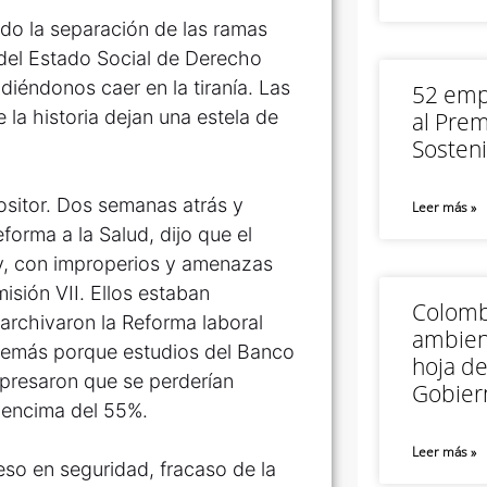
do la separación de las ramas
s del Estado Social de Derecho
diéndonos caer en la tiranía. Las
52 empr
 la historia dejan una estela de
al Prem
Sosteni
ositor. Dos semanas atrás y
Leer más »
forma a la Salud, dijo que el
y, con improperios y amenazas
isión VII. Ellos estaban
Colomb
archivaron la Reforma laboral
ambien
 además porque estudios del Banco
hoja de
xpresaron que se perderían
Gobier
 encima del 55%.
Leer más »
ceso en seguridad, fracaso de la