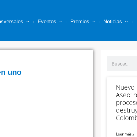
nsversales
Eventos
Premios
Noticias
en uno
Nuevo M
Aseo: r
proceso
destruy
Colomb
Leer más »