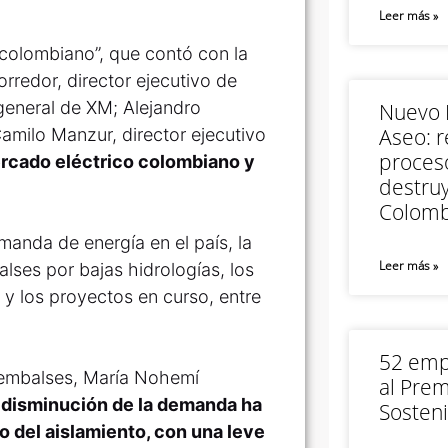
Leer más »
 colombiano”, que contó con la
rredor, director ejecutivo de
general de XM; Alejandro
Nuevo M
Aseo: r
amilo Manzur, director ejecutivo
proceso
mercado eléctrico colombiano y
destruy
Colomb
manda de energía en el país, la
Leer más »
lses por bajas hidrologías, los
y los proyectos en curso, entre
52 empr
 embalses, María Nohemí
al Prem
 disminución de la demanda ha
Sosteni
io del aislamiento, con una leve