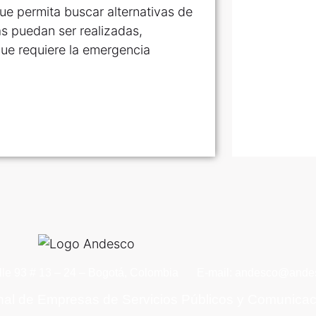
ue permita buscar alternativas de
s puedan ser realizadas,
ue requiere la emergencia
lle 93 # 13 – 24 – Bogotá, Colombia
E-mail: andesco@andes
nal de Empresas de Servicios Públicos y Comunica