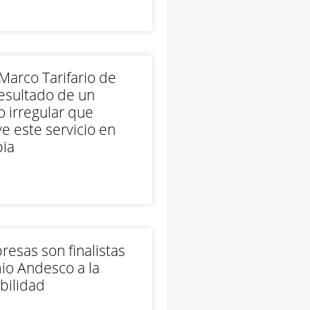
arco Tarifario de
esultado de un
 irregular que
e este servicio en
ia
esas son finalistas
io Andesco a la
bilidad