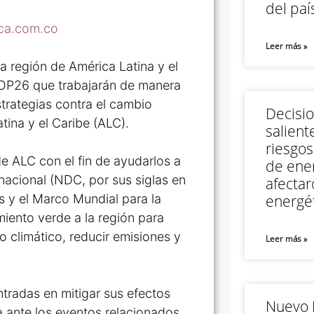
del paí
ica.com.co
Leer más »
a región de América Latina y el
COP26 que trabajarán de manera
trategias contra el cambio
Decisi
tina y el Caribe (ALC).
salient
riesgos
de ALC con el fin de ayudarlos a
de ener
nacional (NDC, por sus siglas en
afectar
ís y el Marco Mundial para la
energét
iento verde a la región para
 climático, reducir emisiones y
Leer más »
ntradas en mitigar sus efectos
Nuevo M
a ante los eventos relacionados