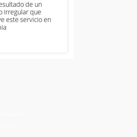
esultado de un
 irregular que
e este servicio en
ia
co.org.co
ciones