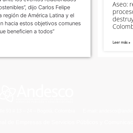
Aseo: r
tenibles”, dijo Carlos Felipe
proceso
a región de América Latina y el
destruy
ón hacia estos objetivos comunes
Colomb
ue beneficien a todos”
Leer más »
lle 93 # 13 – 24 – Bogotá, Colombia
E-mail: andesco@andes
nal de Empresas de Servicios Públicos y Comunica