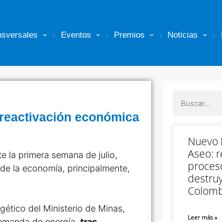
nsversales
Eventos
Premios
Noticias
reactivación económica
Nuevo M
Aseo: r
e la primera semana de julio,
proceso
 de la economía, principalmente,
destruy
Colomb
gético del Ministerio de Minas,
Leer más »
demanda de energía,
tras