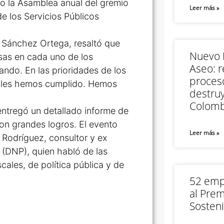
o la Asamblea anual del gremio
Leer más »
 los Servicios Públicos
o Sánchez Ortega, resaltó que
Nuevo M
sas en cada uno de los
Aseo: r
ando. En las prioridades de los
proceso
e les hemos cumplido. Hemos
destruy
Colomb
ntregó un detallado informe de
ron grandes logros. El evento
Leer más »
 Rodríguez, consultor y ex
 (DNP), quien habló de las
cales, de política pública y de
52 empr
al Prem
Sosteni