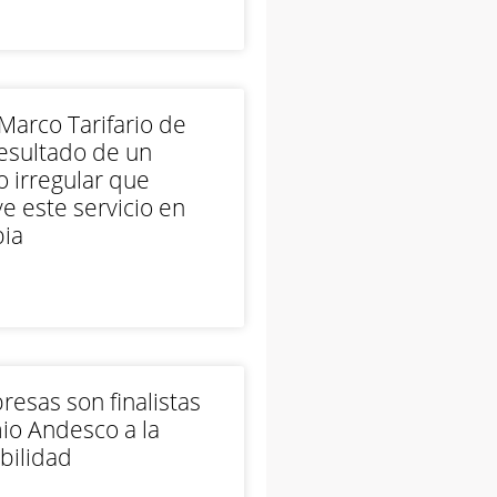
arco Tarifario de
esultado de un
 irregular que
e este servicio en
ia
esas son finalistas
io Andesco a la
bilidad