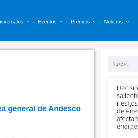
nsversales
Eventos
Premios
Noticias
Decisi
salient
riesgos
lea general de Andesco
de ener
afectar
energét