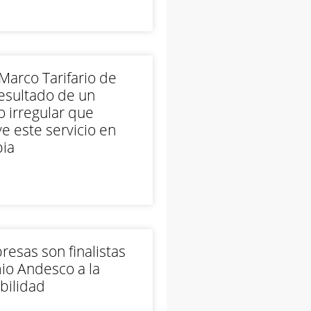
arco Tarifario de
esultado de un
 irregular que
e este servicio en
ia
esas son finalistas
io Andesco a la
bilidad