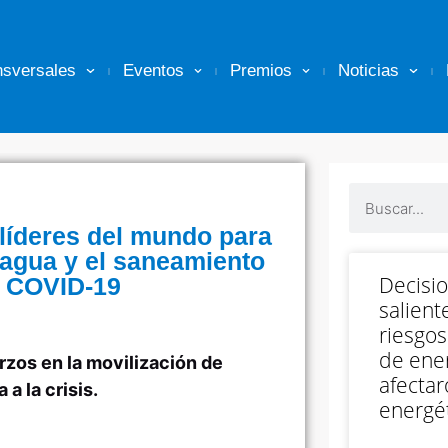
nsversales
Eventos
Premios
Noticias
 líderes del mundo para
l agua y el saneamiento
Decisi
l COVID-19
salient
riesgos
de ener
rzos en la movilización de
afectar
a la crisis.
energét