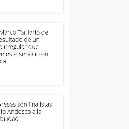
arco Tarifario de
esultado de un
 irregular que
e este servicio en
ia
esas son finalistas
io Andesco a la
bilidad