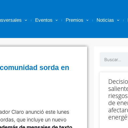
nsversales
Eventos
Premios
Noticias
a comunidad sorda en
Decisi
salient
riesgos
de ener
afectar
ador Claro anunció este lunes
energét
ordas, que incluye un nuevo
 además de mensajes de texto,