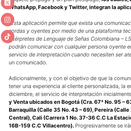
WhatsApp, Facebook y Twitter, integran la apli
“Esta aplicación permite que exista una comunicac
sordas y oyentes por medio de una plataforma te
intérpretes de Lenguaje de Señas Colombiana – LSC
podrán comunicar con cualquier persona oyente en t
servicio de interpretación cuando necesiten ser at
un comunicado.
Adicionalmente, y con el objetivo de que la comu
tener una experiencia al cliente personalizada, la 
diciembre, el servicio de interpretación inicialment
y Venta ubicados en Bogotá (Cra. 67ª No. 95 – 63
Barraquilla (Calle 35 No. 43 – 69), Pereira (Call
Central), Cali (Carrera 1 No. 37-36 C.C La Estaci
16B-159 C.C Villacentro).
Progresivamente se ir