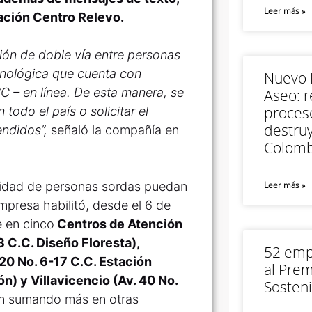
Leer más »
cación Centro Relevo.
ión de doble vía entre personas
cnológica que cuenta con
Nuevo M
 – en línea. De esta manera, se
Aseo: r
proceso
odo el país o solicitar el
destruy
endidos”,
señaló la compañía en
Colomb
nidad de personas sordas puedan
Leer más »
empresa habilitó, desde el 6 de
e en cinco
Centros de Atención
 C.C. Diseño Floresta),
52 empr
e 20 No. 6-17 C.C. Estación
al Prem
ón) y Villavicencio (Av. 40 No.
Sosteni
án sumando más en otras