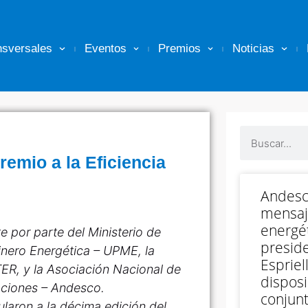
nsversales
Eventos
Premios
Noticias
remio a la Eficiencia
Andesc
mensaj
energét
 por parte del Ministerio de
preside
inero Energética – UPME, la
Espriell
TER, y la Asociación Nacional de
disposi
aciones – Andesco.
conjunt
laron a la décima edición del