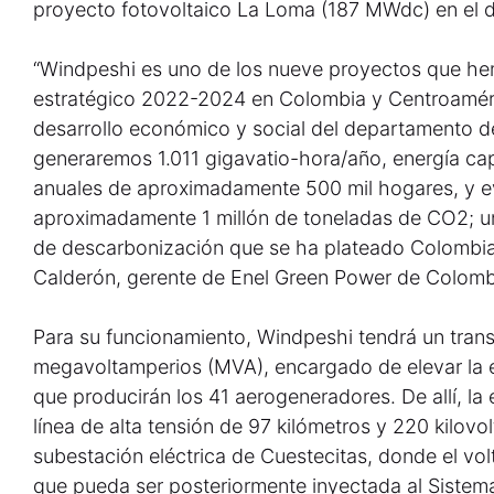
proyecto fotovoltaico La Loma (187 MWdc) en el 
“Windpeshi es uno de los nueve proyectos que hem
estratégico 2022-2024 en Colombia y Centroaméric
desarrollo económico y social del departamento de 
generaremos 1.011 gigavatio-hora/año, energía cap
anuales de aproximadamente 500 mil hogares, y ev
aproximadamente 1 millón de toneladas de CO2; un
de descarbonización que se ha plateado Colombia
Calderón, gerente de Enel Green Power de Colomb
Para su funcionamiento, Windpeshi tendrá un tra
megavoltamperios (MVA), encargado de elevar la en
que producirán los 41 aerogeneradores. De allí, la
línea de alta tensión de 97 kilómetros y 220 kilovolt
subestación eléctrica de Cuestecitas, donde el vo
que pueda ser posteriormente inyectada al Sistem