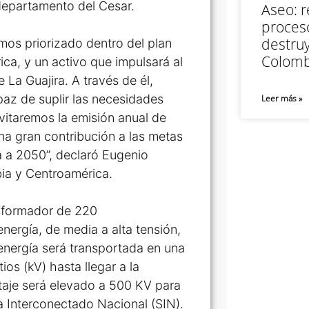
departamento del Cesar.
Aseo: r
proceso
destruy
os priorizado dentro del plan
Colomb
a, y un activo que impulsará al
La Guajira. A través de él,
az de suplir las necesidades
Leer más »
itaremos la emisión anual de
a gran contribución a las metas
 a 2050”, declaró Eugenio
ia y Centroamérica.
nsformador de 220
ergía, de media a alta tensión,
 energía será transportada en una
ios (kV) hasta llegar a la
ltaje será elevado a 500 KV para
a Interconectado Nacional (SIN).