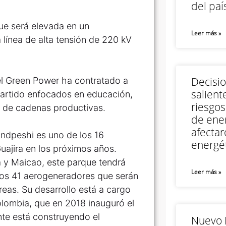
del paí
ue será elevada en un
Leer más »
línea de alta tensión de 220 kV
Decisi
el Green Power ha contratado a
salient
partido enfocados en educación,
riesgos
o de cadenas productivas.
de ener
afectar
indpeshi es uno de los 16
energét
uajira en los próximos años.
a y Maicao, este parque tendrá
Leer más »
los 41 aerogeneradores que serán
eas. Su desarrollo está a cargo
olombia, que en 2018 inauguró el
te está construyendo el
Nuevo M