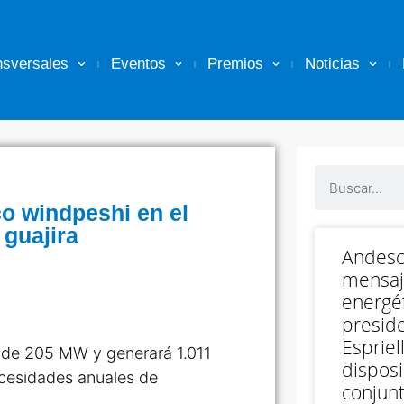
nsversales
Eventos
Premios
Noticias
co windpeshi en el
 guajira
Andesc
mensaj
energét
preside
Espriell
a de 205 MW y generará 1.011
disposi
ecesidades anuales de
conjunt