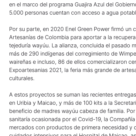
en el marco del programa Guajira Azul del Gobiern
5.000 personas cuentan con acceso a agua potabl
Por su parte, en 2020 Enel Green Power firmó un
Artesanías de Colombia para aportar a la recuperac
tejeduría wayúu. La alianza, concluida el pasado m
más de 290 indígenas del corregimiento de Wimpes
waireñas e incluso, 86 de ellos comercializaron c
Expoartesanias 2021, la feria más grande de arte
culturales.
A estos proyectos se suman las recientes entregas
en Uribia y Maicao, y más de 100 kits a la Secreta
beneficio de madres wayúu cabeza de familia. Por 
sanitaría ocasionada por el Covid-19, la Compañía
mercados con productos de primera necesidad y 
cuidados intensivos para el Hospital de Maicao, a