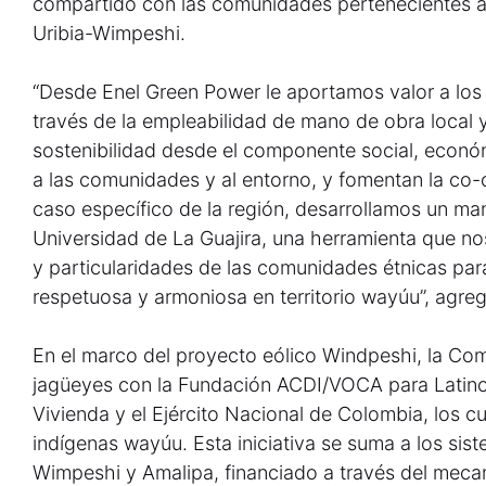
compartido con las comunidades pertenecientes a l
Uribia-Wimpeshi.
“Desde Enel Green Power le aportamos valor a los 
través de la empleabilidad de mano de obra local 
sostenibilidad desde el componente social, econó
a las comunidades y al entorno, y fomentan la co-c
caso específico de la región, desarrollamos un man
Universidad de La Guajira, una herramienta que no
y particularidades de las comunidades étnicas para
respetuosa y armoniosa en territorio wayúu”, agre
En el marco del proyecto eólico Windpeshi, la Co
jagüeyes con la Fundación ACDI/VOCA para Latinoa
Vivienda y el Ejército Nacional de Colombia, los c
indígenas wayúu. Esta iniciativa se suma a los sis
Wimpeshi y Amalipa, financiado a través del mec