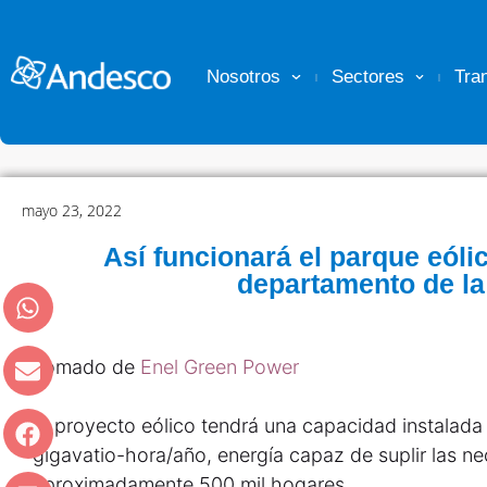
Nosotros
Sectores
Tra
mayo 23, 2022
Así funcionará el parque eóli
departamento de la
Tomado de
Enel Green Power
El proyecto eólico tendrá una capacidad instalad
gigavatio-hora/año, energía capaz de suplir las n
aproximadamente 500 mil hogares.