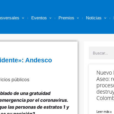
nsversales
Eventos
Premios
Noticias
sidente»: Andesco
Nuevo M
Aseo: r
vicios públicos
proceso
destruy
ablado de una gratuidad
Colomb
 emergencia por el coronavirus.
 que las personas de estratos 1 y
Leer más »
 es su posición?