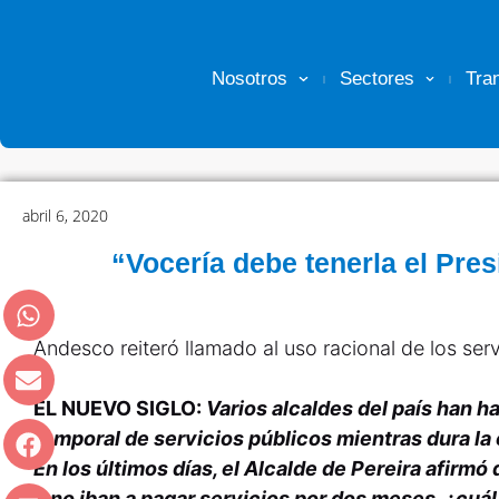
Nosotros
Sectores
Tra
abril 6, 2020
“Vocería debe tenerla el Pre
Andesco reiteró llamado al uso racional de los ser
EL NUEVO SIGLO:
Varios alcaldes del país han h
temporal de servicios públicos mientras dura la
En los últimos días, el Alcalde de Pereira afirmó
2 no iban a pagar servicios por dos meses, ¿cuál