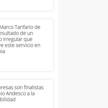
arco Tarifario de
esultado de un
 irregular que
e este servicio en
ia
esas son finalistas
io Andesco a la
bilidad