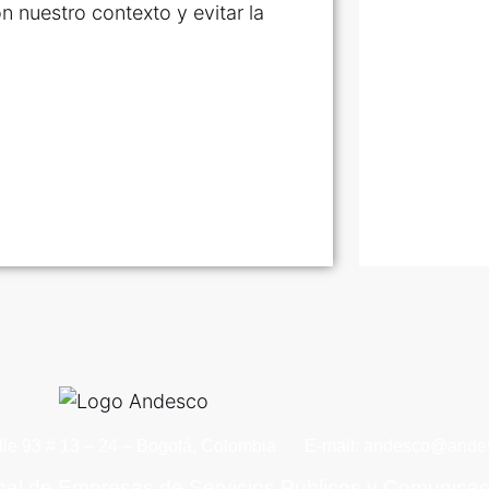
n nuestro contexto y evitar la
lle 93 # 13 – 24 – Bogotá, Colombia
E-mail: andesco@andes
nal de Empresas de Servicios Públicos y Comunica