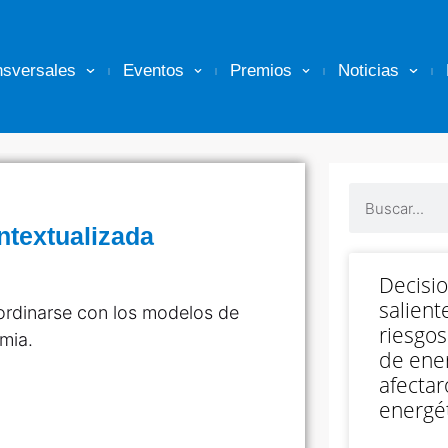
nsversales
Eventos
Premios
Noticias
ntextualizada
Decisi
salient
ordinarse con los modelos de
riesgos
mia.
de ener
afectar
energét