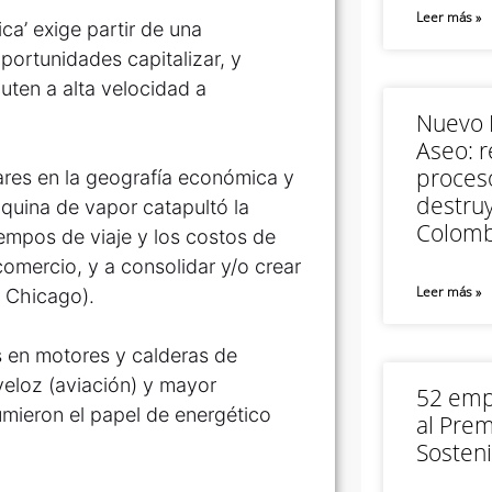
Leer más »
ica’ exige partir de una
portunidades capitalizar, y
uten a alta velocidad a
Nuevo M
Aseo: r
proceso
ares en la geografía económica y
destruy
quina de vapor catapultó la
Colomb
tiempos de viaje y los costos de
comercio, y a consolidar y/o crear
Leer más »
, Chicago).
s en motores y calderas de
 veloz (aviación) y mayor
52 empr
sumieron el papel de energético
al Prem
Sosteni