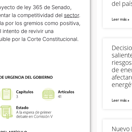
del paí
royecto de ley 365 de Senado,
ntar la competitividad del
sector
.
Leer más »
ada por los gremios como positiva,
 intento de revivir una
ible por la Corte Constitucional.
Decisi
salient
riesgos
de ener
afectar
energét
Leer más »
Nuevo M