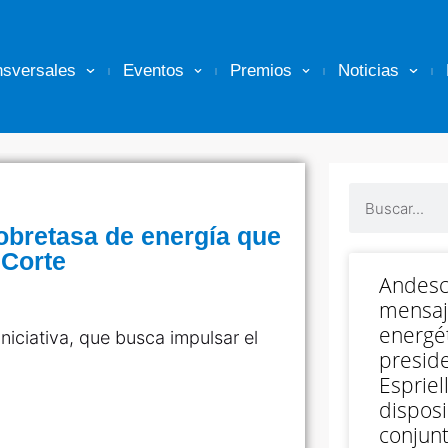
nsversales
Eventos
Premios
Noticias
sobretasa de energía que
 Corte
Andesc
mensaj
energét
niciativa, que busca impulsar el
preside
Espriell
disposi
conjunt