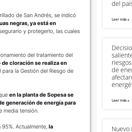
del paí
rillado de San Andrés, se indicó
Leer más »
uas negras, ya está en
segurarlo y protegerlo, las cuales
Decisi
salient
cionamiento del tratamiento del
riesgos
 de cloración se realiza en
de ener
 para la Gestión del Riesgo de
afectar
energét
 que
en la planta de Sopesa se
Leer más »
 de generación de energía para
e media tensión.
un 95%. Actualmente,
la
Nuevo M