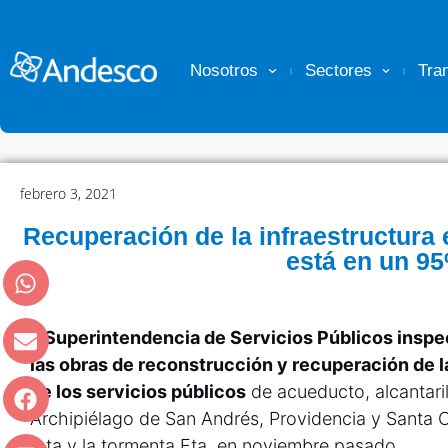
Nosotros
Sectores
Tra
febrero 3, 2021
Recuperación de la infraestructura 
está en un 9
a Superintendencia de Servicios Públicos inspe
las obras de reconstrucción y recuperación de l
de los servicios públicos
de acueducto, alcantaril
Archipiélago de San Andrés, Providencia y Santa C
Iota y la tormenta Eta, en noviembre pasado.