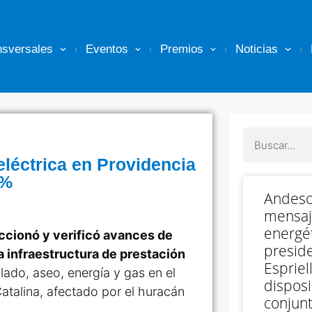
nsversales
Eventos
Premios
Noticias
eléctrica en Providencia
5%
Andesc
mensaj
energét
ccionó y verificó avances de
preside
a infraestructura de prestación
Espriell
lado, aseo, energía y gas en el
disposi
atalina, afectado por el huracán
conjunt