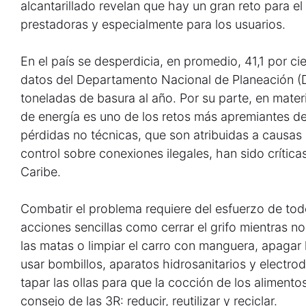
alcantarillado revelan que hay un gran reto para e
prestadoras y especialmente para los usuarios.
En el país se desperdicia, en promedio, 41,1 por c
datos del Departamento Nacional de Planeación (
toneladas de basura al año. Por su parte, en materi
de energía es uno de los retos más apremiantes del
pérdidas no técnicas, que son atribuidas a causas 
control sobre conexiones ilegales, han sido crític
Caribe.
Combatir el problema requiere del esfuerzo de to
acciones sencillas como cerrar el grifo mientras n
las matas o limpiar el carro con manguera, apagar la
usar bombillos, aparatos hidrosanitarios y electr
tapar las ollas para que la cocción de los alimento
consejo de las 3R: reducir, reutilizar y reciclar.