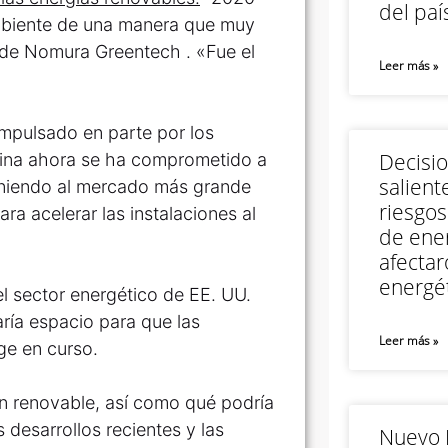
del paí
ambiente de una manera que muy
r de Nomura Greentech . «Fue el
Leer más »
impulsado en parte por los
Decisi
China ahora se ha comprometido a
salient
oniendo al mercado más grande
riesgos
ra acelerar las instalaciones al
de ener
afectar
energét
l sector energético de EE. UU.
aría espacio para que las
Leer más »
ge en curso.
n renovable, así como qué podría
desarrollos recientes y las
Nuevo M