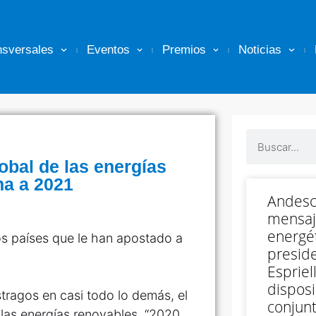
nsversales
Eventos
Premios
Noticias
obal de las energías
ma a 2021
Andesc
mensaj
energét
s países que le han apostado a
preside
Espriell
disposi
ragos en casi todo lo demás, el
conjunt
las energías renovables.
“2020