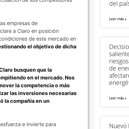
del paí
Leer más »
las empresas de
clare a Claro en posición
 condiciones de este mercado en
Decisi
estionando el objetivo de dicha
salient
riesgos
de ener
Claro busquen que la
afectar
compitiendo en el mercado. Nos
energét
omover la competencia o más
izar las inversiones necesarias
Leer más »
rmó la compañía en un
esfuerza e invierte para
Nuevo M