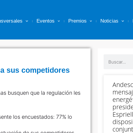
nsversales
Eventos
Premios
Noticias
 a sus competidores
Andesc
mensaj
as busquen que la regulación les
energét
preside
Espriell
disposi
conjunt
 actuación de sus competidores