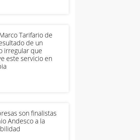
arco Tarifario de
esultado de un
 irregular que
e este servicio en
ia
esas son finalistas
io Andesco a la
bilidad