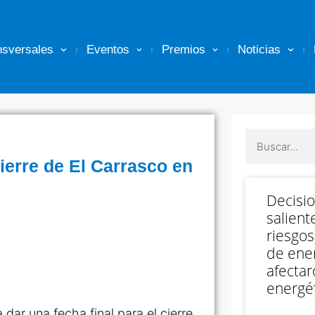
nsversales
Eventos
Premios
Noticias
cierre de El Carrasco en
Decisi
salient
riesgos
de ener
afectar
energét
dar una fecha final para el cierre