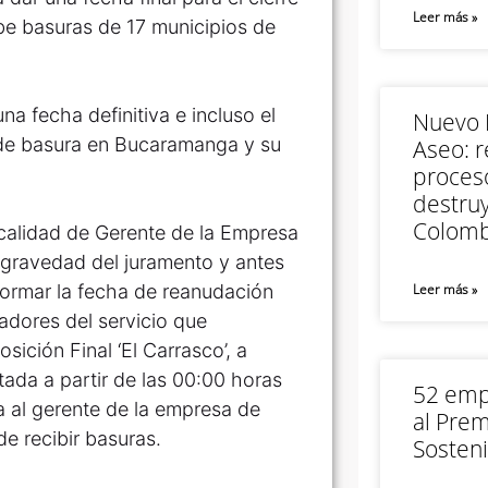
Leer más »
cibe basuras de 17 municipios de
a fecha definitiva e incluso el
Nuevo M
s de basura en Bucaramanga y su
Aseo: r
proceso
destruy
Colomb
 calidad de Gerente de la Empresa
gravedad del juramento y antes
nformar la fecha de reanudación
Leer más »
adores del servicio que
sición Final ‘El Carrasco’, a
etada a partir de las 00:00 horas
52 empr
a al gerente de la empresa de
al Prem
de recibir basuras.
Sosteni