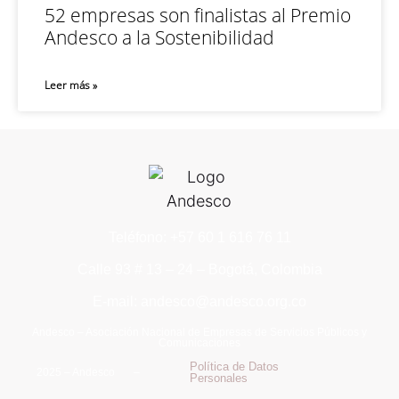
52 empresas son finalistas al Premio
Andesco a la Sostenibilidad
Leer más »
Teléfono: +57 60 1 616 76 11
Calle 93 # 13 – 24 – Bogotá, Colombia
E-mail: andesco@andesco.org.co
Andesco – Asociación Nacional de Empresas de Servicios Públicos y
Comunicaciones
Política de Datos
2025 – Andesco –
Personales