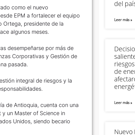
del paí
rado como el nuevo
desde EPM a fortalecer el equipo
Leer más »
 Ortega, presidente de la
 hace algunos meses.
Decisi
 tras desempeñarse por más de
salient
nzas Corporativas y Gestión de
riesgos
ana pasada.
de ener
afectar
estión integral de riesgos y la
energét
responsabilidades.
Leer más »
ría de Antioquia, cuenta con una
t y un Master of Science in
ados Unidos, siendo becario
Nuevo M