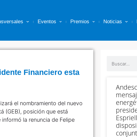
nsversales
Eventos
Premios
Noticias
dente Financiero esta
Andesc
mensaj
energét
lizará el nombramiento del nuevo
preside
tá (GEB), posición que está
Espriell
informó la renuncia de Felipe
disposi
conjunt