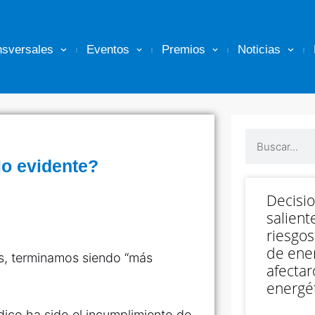
nsversales
Eventos
Premios
Noticias
lo evidente?
Decisi
salient
riesgos
de ener
s, terminamos siendo “más
afectar
energét
ídico ha sido el incumplimiento de