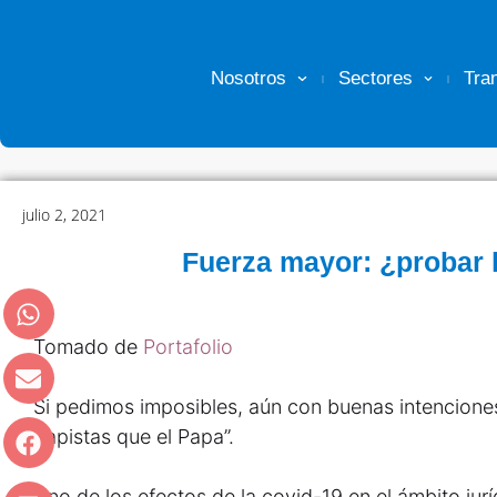
Nosotros
Sectores
Tra
julio 2, 2021
Fuerza mayor: ¿probar 
Tomado de
Portafolio
Si pedimos imposibles, aún con buenas intencione
papistas que el Papa”.
Uno de los efectos de la covid-19 en el ámbito jur