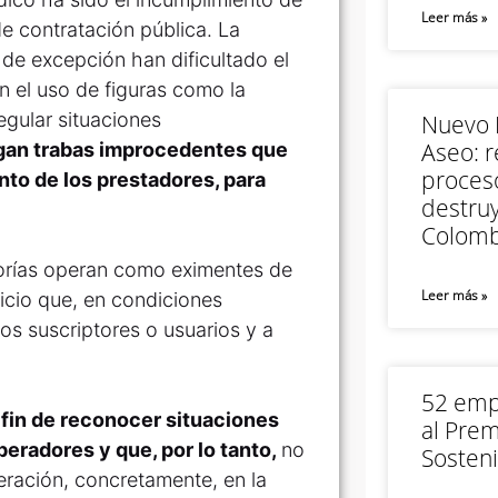
Leer más »
de contratación pública. La
e excepción han dificultado el
 el uso de figuras como la
egular situaciones
Nuevo M
Aseo: r
gan trabas improcedentes que
proceso
nto de los prestadores, para
destruy
Colomb
egorías operan como eximentes de
Leer más »
vicio que, en condiciones
os suscriptores o usuarios y a
52 empr
 fin de reconocer situaciones
al Prem
peradores y que, por lo tanto,
no
Sosteni
ración, concretamente, en la