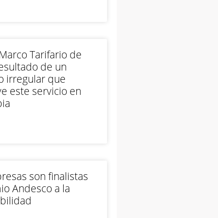
arco Tarifario de
esultado de un
 irregular que
e este servicio en
ia
esas son finalistas
io Andesco a la
bilidad