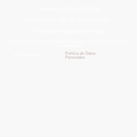
Teléfono: +57 60 1 616 76 11
Calle 93 # 13 – 24 – Bogotá, Colombia
E-mail: andesco@andesco.org.co
Andesco – Asociación Nacional de Empresas de Servicios Públicos y
Comunicaciones
Política de Datos
2025 – Andesco –
Personales