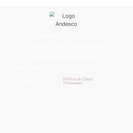
Teléfono: +57 60 1 616 76 11
Calle 93 # 13 – 24 – Bogotá, Colombia
E-mail: andesco@andesco.org.co
Andesco – Asociación Nacional de Empresas de Servicios Públicos y
Comunicaciones
Política de Datos
2025 – Andesco –
Personales