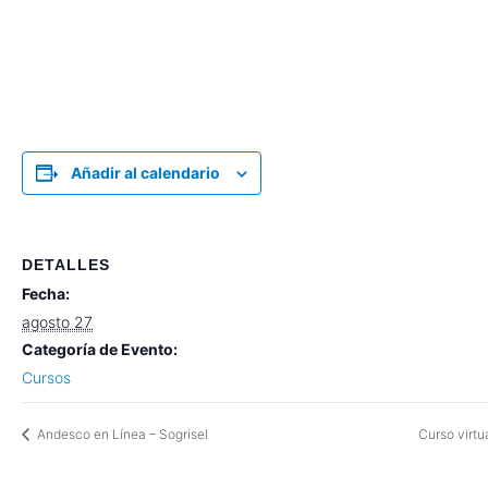
Añadir al calendario
DETALLES
Fecha:
agosto 27
Categoría de Evento:
Cursos
Andesco en Línea – Sogrisel
Curso virtu