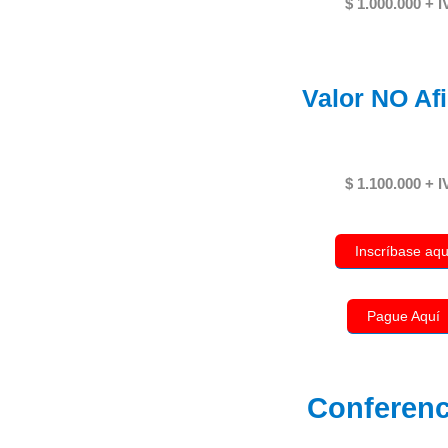
$ 1.000.000 + 
Valor
NO Afi
$ 1.100.000 + 
Inscríbase aqu
Pague Aquí
Conferenc