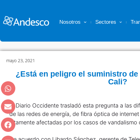
Nosotros
Sectores
Tra
mayo 23, 2021
¿Está en peligro el suministro de
Cali?
El Diario Occidente trasladó esta pregunta a las d
de las redes de energía, de fibra óptica de interne
altamente afectadas por los casos de vandalismo q
De acuerdo con Libardo Sánchez, gerente de Telec