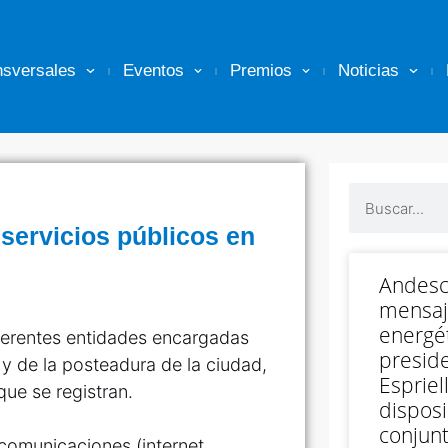
nsversales
Eventos
Premios
Noticias
 servicios públicos en
Andesc
mensaj
energét
iferentes entidades encargadas
preside
t y de la posteadura de la ciudad,
Espriell
ue se registran.
disposi
conjunt
omunicaciones (internet,