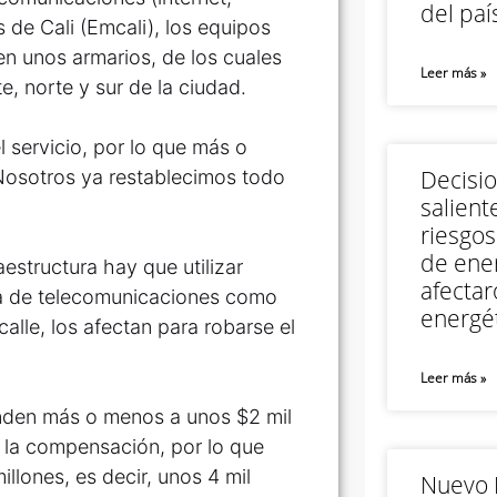
del paí
s de Cali (Emcali), los equipos
 en unos armarios, de los cuales
Leer más »
e, norte y sur de la ciudad.
 servicio, por lo que más o
Decisi
Nosotros ya restablecimos todo
salient
riesgos
de ener
aestructura hay que utilizar
afectar
ura de telecomunicaciones como
energét
calle, los afectan para robarse el
Leer más »
enden más o menos a unos $2 mil
or la compensación, por lo que
illones, es decir, unos 4 mil
Nuevo M