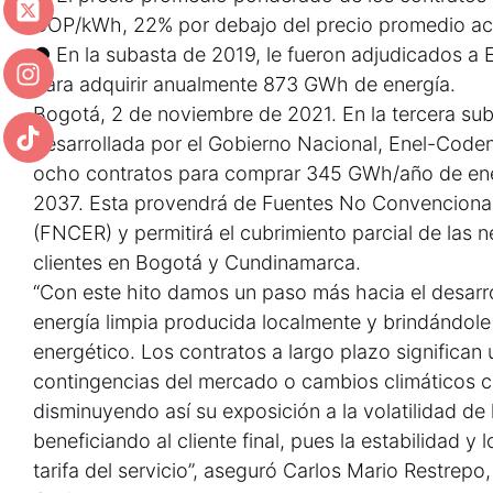
COP/kWh, 22% por debajo del precio promedio ac
● En la subasta de 2019, le fueron adjudicados a 
para adquirir anualmente 873 GWh de energía.
Bogotá, 2 de noviembre de 2021. En la tercera su
desarrollada por el Gobierno Nacional, Enel-Coden
ocho contratos para comprar 345 GWh/año de ene
2037. Esta provendrá de Fuentes No Convenciona
(FNCER) y permitirá el cubrimiento parcial de las 
clientes en Bogotá y Cundinamarca.
“Con este hito damos un paso más hacia el desarr
energía limpia producida localmente y brindándole 
energético. Los contratos a largo plazo significan
contingencias del mercado o cambios climáticos 
disminuyendo así su exposición a la volatilidad de 
beneficiando al cliente final, pues la estabilidad y l
tarifa del servicio”, aseguró Carlos Mario Restrep