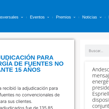
nsversales
Eventos
Premios
Noticias
JUDICACIÓN PARA
RGÍA DE FUENTES NO
Andesc
NTE 15 AÑOS
mensaj
energét
preside
 recibió la adjudicación para
Espriell
fuentes no convencionales de
disposi
ra sus clientes.
conjunt
 adjudicados fue de 135.85