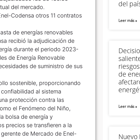
del paí
tual del mercado.
Enel-Codensa otros 11 contratos
Leer más »
basta de energías renovables
sa recibió la adjudicación de
rgía durante el periodo 2023-
Decisi
salient
les de Energía Renovable
riesgos
necesidades de suministro de sus
de ener
afectar
ollo sostenible, proporcionando
energét
confiabilidad al sistema
 una protección contra las
Leer más »
como el Fenómeno del Niño,
la bolsa de energía y
os precios se transfieren a la
o, gerente de Mercado de Enel-
Nuevo M