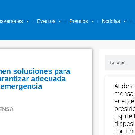
nsversales
Eventos
Premios
Noticias
nen soluciones para
garantizar adecuada
Andesc
a emergencia
mensaj
energét
preside
ENSA
Espriell
disposi
conjunt