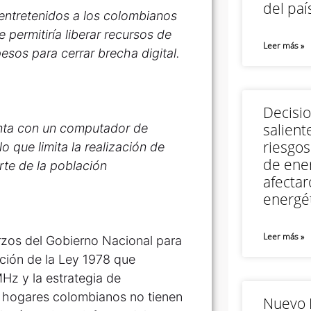
del paí
ntretenidos a los colombianos
permitiría liberar recursos de
Leer más »
pesos para cerrar brecha digital.
Decisi
salient
enta con un computador de
riesgos
lo que limita la realización de
de ener
rte de la población
afectar
energét
Leer más »
rzos del Gobierno Nacional para
ición de la Ley 1978 que
Hz y la estrategia de
s hogares colombianos no tienen
Nuevo M