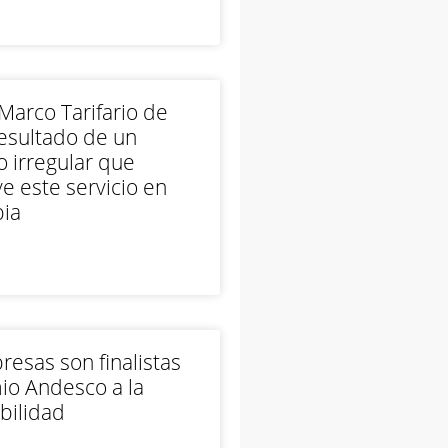
arco Tarifario de
esultado de un
 irregular que
e este servicio en
ia
esas son finalistas
io Andesco a la
bilidad