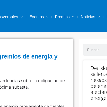
nsversales
Eventos
Premios
Noticias
 gremios de energía y
Decisi
salient
riesgos
dvertencias sobre la obligación de
de ener
róxima subasta.
afectar
energét
de energía proveniente de fuentes