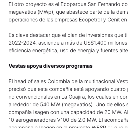
El otro proyecto es el Ecoparque San Fernando co
megavatios (MWp), que abastece parte de la dema
operaciones de las empresas Ecopetrol y Cenit en 
Es clave destacar que el plan de inversiones que t
2022-2024, asciende a más de US$1.400 millones 
eficiencia energética, uso de energía y fuentes alte
Vestas apoya diversos programas
El head of sales Colombia de la multinacional Vest
precisó que esta compañía está apoyando cuatro 
no convencionales en La Guajira, los cuales en co
alrededor de 540 MW (megavatios). Uno de ellos es 
compañía Isagen con una capacidad de 20 MW. Allí 
10 aerogeneradores V100 de 2.0 MW. El acompaña
acompaña a Isagen en el proyecto WESP 01 que ge