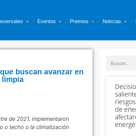
nsversales
Eventos
Premios
Noticias
 que buscan avanzar en
 limpia
Decisi
salient
riesgos
de ener
afectar
estre de 2021, implementaron
energét
o o techo o la climatización