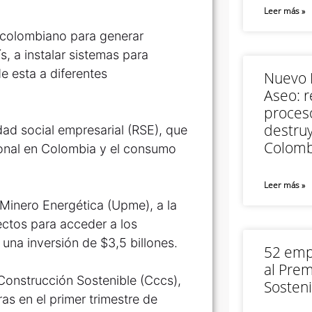
Leer más »
 colombiano para generar
, a instalar sistemas para
de esta a diferentes
Nuevo M
Aseo: r
proceso
destruy
ad social empresarial (RSE), que
Colomb
ional en Colombia y el consumo
Leer más »
Minero Energética (Upme), a la
ectos para acceder a los
 una inversión de $3,5 billones.
52 empr
al Prem
onstrucción Sostenible (Cccs),
Sosteni
as en el primer trimestre de