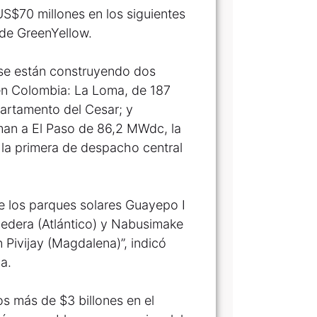
S$70 millones en los siguientes
o de GreenYellow.
 se están construyendo dos
en Colombia: La Loma, de 187
partamento del Cesar; y
man a El Paso de 86,2 MWdc, la
 la primera de despacho central
de los parques solares Guayepo I
edera (Atlántico) y Nabusimake
ivijay (Magdalena)”, indicó
a.
s más de $3 billones en el