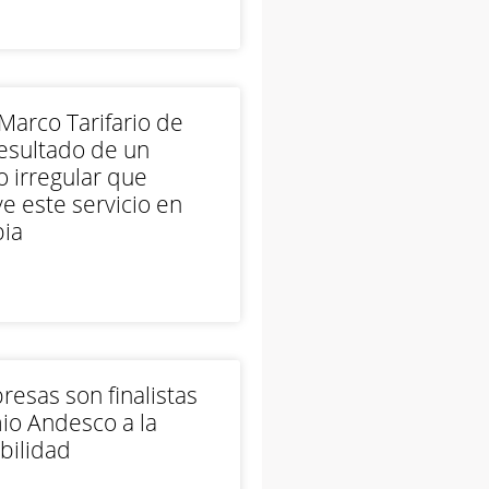
arco Tarifario de
esultado de un
 irregular que
e este servicio en
ia
esas son finalistas
io Andesco a la
bilidad