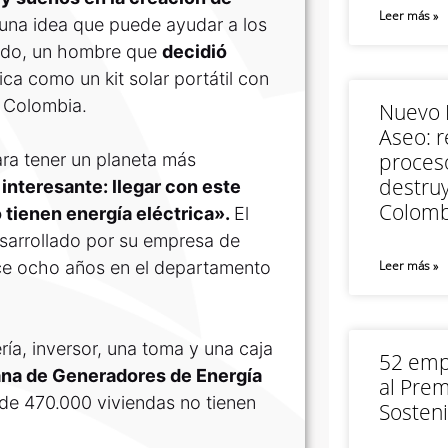
Leer más »
 una idea que puede ayudar a los
raldo, un hombre que
decidió
fica como un kit solar portátil con
e Colombia.
Nuevo M
Aseo: r
proceso
ra tener un planeta más
destruy
 interesante: llegar con este
Colomb
 tienen energía eléctrica».
El
sarrollado por su empresa de
ace ocho años en el departamento
Leer más »
ría, inversor, una toma y una caja
52 empr
na de Generadores de Energía
al Prem
de 470.000 viviendas no tienen
Sosteni