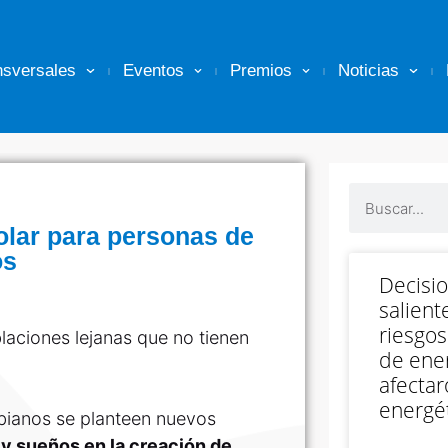
nsversales
Eventos
Premios
Noticias
olar para personas de
os
Decisi
salient
riesgos
laciones lejanas que no tienen
de ener
afectar
energét
bianos se planteen nuevos
y sueños en la creación de