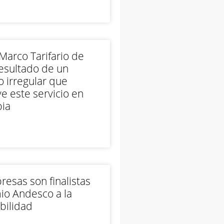
arco Tarifario de
esultado de un
 irregular que
e este servicio en
ia
esas son finalistas
io Andesco a la
bilidad