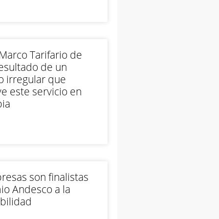
arco Tarifario de
esultado de un
 irregular que
e este servicio en
ia
esas son finalistas
io Andesco a la
bilidad