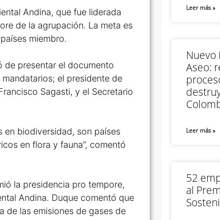
Leer más »
ntal Andina, que fue liderada
ore de la agrupación. La meta es
s países miembro.
Nuevo M
ó de presentar el documento
Aseo: r
proceso
s mandatarios; el presidente de
destruy
Francisco Sagasti, y el Secretario
Colomb
s en biodiversidad, son países
Leer más »
icos en flora y fauna”, comentó
52 empr
ió la presidencia pro tempore,
al Prem
iental Andina. Duque comentó que
Sosteni
ma de las emisiones de gases de