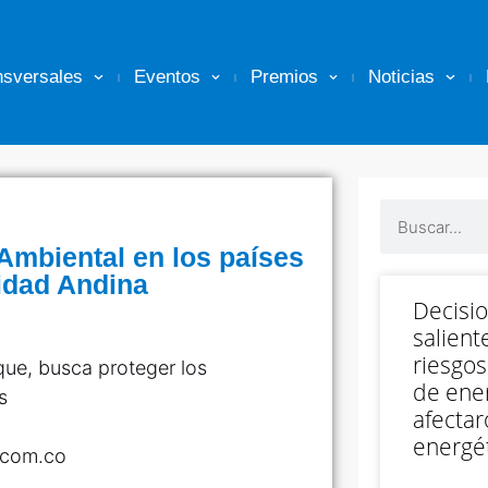
nsversales
Eventos
Premios
Noticias
Ambiental en los países
idad Andina
Decisi
salient
riesgos
que, busca proteger los
de ener
s
afectar
energét
a.com.co