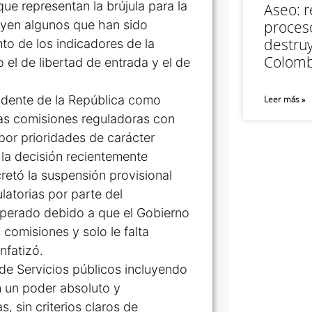
que representan la brújula para la
Aseo: r
luyen algunos que han sido
proceso
destruy
nto de los indicadores de la
Colomb
 el de libertad de entrada y el de
sidente de la República como
Leer más »
las comisiones reguladoras con
por prioridades de carácter
 la decisión recientemente
etó la suspensión provisional
latorias por parte del
uperado debido a que el Gobierno
comisiones y solo le falta
nfatizó.
de Servicios públicos incluyendo
on un poder absoluto y
, sin criterios claros de