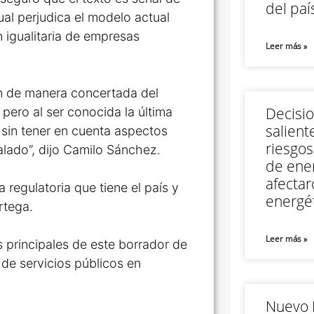
del paí
cual perjudica el modelo actual
n igualitaria de empresas
Leer más »
n de manera concertada del
Decisi
 pero al ser conocida la última
salient
 sin tener en cuenta aspectos
riesgos
lado”, dijo Camilo Sánchez.
de ener
afectar
 regulatoria que tiene el país y
energét
rtega.
Leer más »
s principales de este borrador de
 de servicios públicos en
Nuevo M