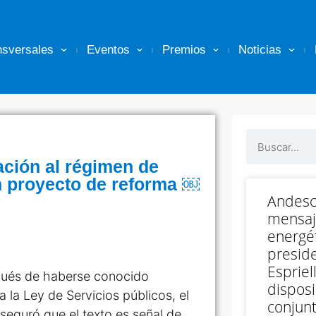
nsversales
Eventos
Premios
Noticias
ación al régimen de
n proyecto de reforma ￼
Andesc
mensaj
energét
preside
Espriell
ués de haberse conocido
disposi
 la Ley de Servicios públicos, el
conjunt
eguró que el texto es señal de