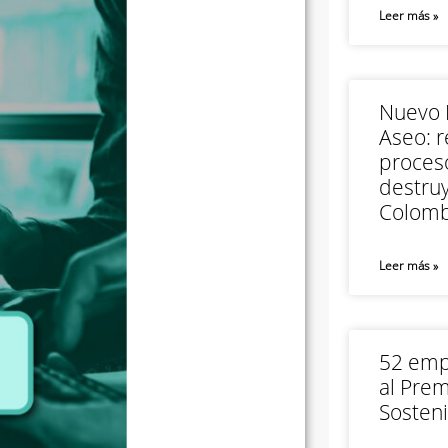
Leer más »
Nuevo M
Aseo: r
proceso
destruy
Colomb
Leer más »
52 empr
al Prem
Sosteni