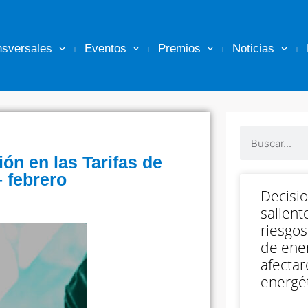
nsversales
Eventos
Premios
Noticias
ión en las Tarifas de
– febrero
Decisi
salient
riesgos
de ener
afectar
energét