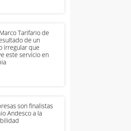
arco Tarifario de
esultado de un
 irregular que
e este servicio en
ia
esas son finalistas
io Andesco a la
bilidad