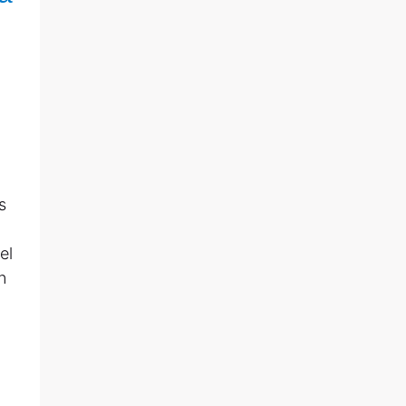
s
el
n