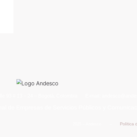
lle 93 # 13 – 24 – Bogotá, Colombia
E-mail: andesco@andes
nal de Empresas de Servicios Públicos y Comunica
Política
2025 – Andesco –