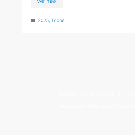
Ver más
2025
,
Todos
Teléfono: +57 60 1 616 76 11
Ca
Andesco – Asociación Nacio