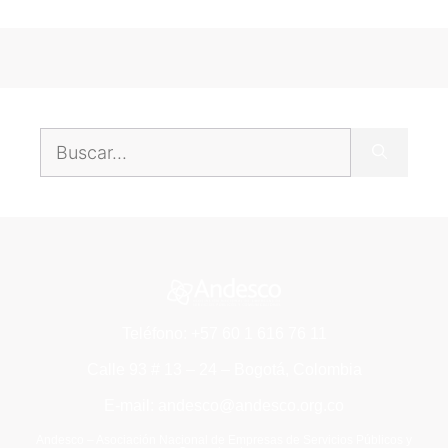
Teléfono: +57 60 1 616 76 11
Calle 93 # 13 – 24 – Bogotá, Colombia
E-mail: andesco@andesco.org.co
Andesco – Asociación Nacional de Empresas de Servicios Públicos y