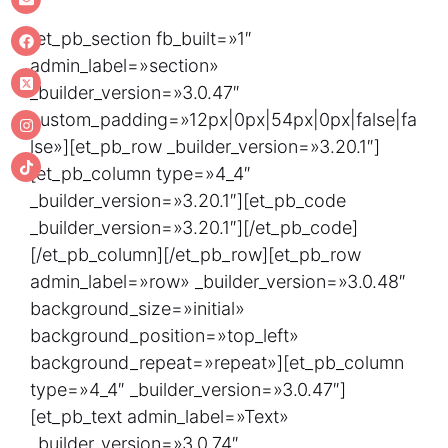
[et_pb_section fb_built=»1″
admin_label=»section»
_builder_version=»3.0.47″
custom_padding=»12px|0px|54px|0px|false|fa
lse»][et_pb_row _builder_version=»3.20.1″]
[et_pb_column type=»4_4″
_builder_version=»3.20.1″][et_pb_code
_builder_version=»3.20.1″][/et_pb_code]
[/et_pb_column][/et_pb_row][et_pb_row
admin_label=»row» _builder_version=»3.0.48″
background_size=»initial»
background_position=»top_left»
background_repeat=»repeat»][et_pb_column
type=»4_4″ _builder_version=»3.0.47″]
[et_pb_text admin_label=»Text»
_builder_version=»3.0.74″