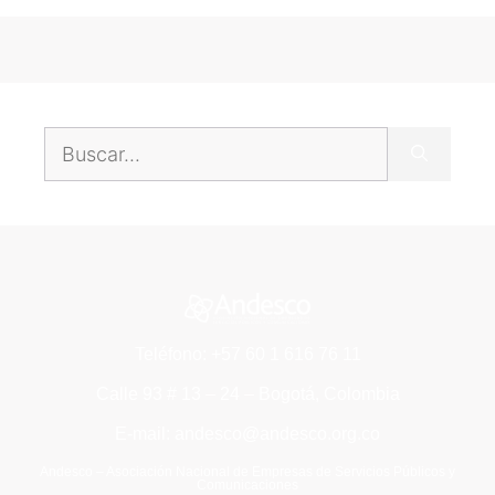
Teléfono: +57 60 1 616 76 11
Calle 93 # 13 – 24 – Bogotá, Colombia
E-mail: andesco@andesco.org.co
Andesco – Asociación Nacional de Empresas de Servicios Públicos y
Comunicaciones